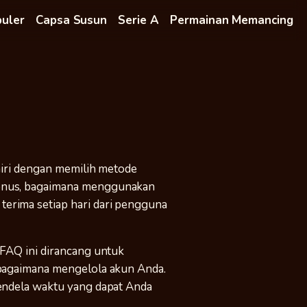
uler
Capsa Susun
Serie A
Permainan Memancing
hiri dengan memilih metode
bonus, bagaimana menggunakan
erima setiap hari dari pengguna
 FAQ ini dirancang untuk
 bagaimana mengelola akun Anda.
jendela waktu yang dapat Anda