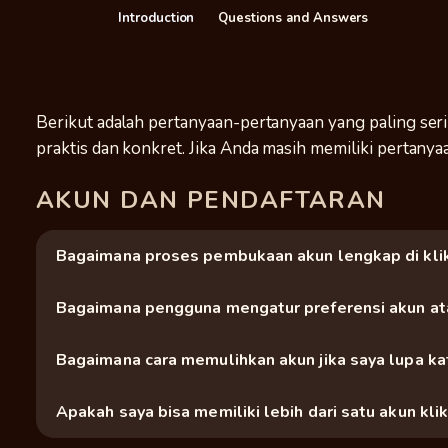
Introduction
Questions and Answers
Berikut adalah pertanyaan-pertanyaan yang paling ser
praktis dan konkret. Jika Anda masih memiliki pertan
AKUN DAN PENDAFTARAN
Bagaimana proses pembukaan akun lengkap di kli
Bagaimana pengguna mengatur preferensi akun ata
Bagaimana cara memulihkan akun jika saya lupa ka
Apakah saya bisa memiliki lebih dari satu akun kli