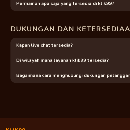
Permainan apa saja yang tersedia di klik99?
DUKUNGAN DAN KETERSEDIA
Kapan live chat tersedia?
Di wilayah mana layanan klik99 tersedia?
Bagaimana cara menghubungi dukungan pelanggan