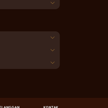
PELANGGAN
KONTAK