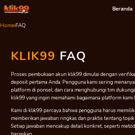
klik99
Beranda
Home
›
FAQ
KLIK99
FAQ
Proses pembukaan akun klik99 dimulai dengan verifikas
deposit pertama Anda. Pengguna kami sering menanya
platform di ponsel, dan cara menghubungi tim dukung
klik99 yang ingin memahami bagaimana platform kami 
Kami di klik99 percaya bahwa pengguna harus memiliki 
memberikan jawaban ringkas dan praktis tentang topik
Setiap jawaban mencakup detail konkret, seperti meto
harapkan.