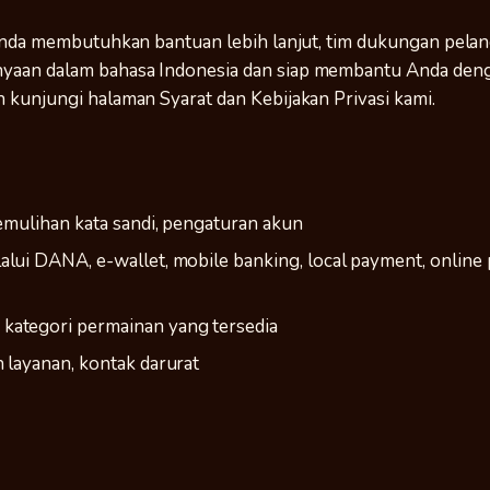
a Anda membutuhkan bantuan lebih lanjut, tim dukungan pela
anyaan dalam bahasa Indonesia dan siap membantu Anda den
n kunjungi halaman Syarat dan Kebijakan Privasi kami.
pemulihan kata sandi, pengaturan akun
alui DANA, e-wallet, mobile banking, local payment, online 
 kategori permainan yang tersedia
h layanan, kontak darurat