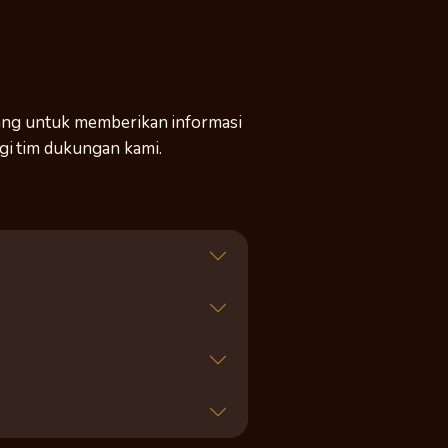
cang untuk memberikan informasi
gi tim dukungan kami.