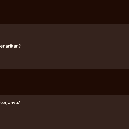
penarikan?
N
kerjanya?