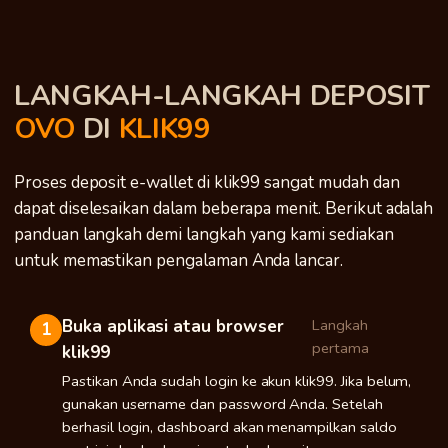
LANGKAH-LANGKAH DEPOSIT
OVO
DI
KLIK99
Proses deposit e-wallet di klik99 sangat mudah dan
dapat diselesaikan dalam beberapa menit. Berikut adalah
panduan langkah demi langkah yang kami sediakan
untuk memastikan pengalaman Anda lancar.
Buka aplikasi atau browser
Langkah
1
pertama
klik99
Pastikan Anda sudah login ke akun klik99. Jika belum,
gunakan username dan password Anda. Setelah
berhasil login, dashboard akan menampilkan saldo