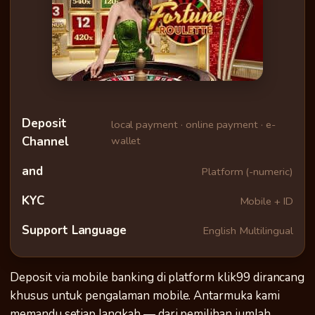
Deposit
local payment · online payment · e-
Channel
wallet
and
Platform (-numeric)
KYC
Mobile + ID
Support Language
English Multilingual
Deposit via mobile banking di platform klik99 dirancang
khusus untuk pengalaman mobile. Antarmuka kami
memandu setiap langkah — dari pemilihan jumlah