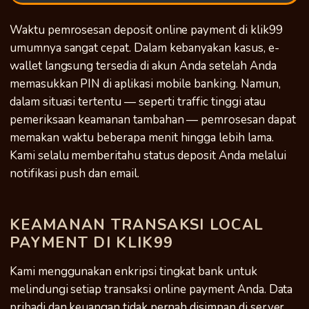
Waktu pemrosesan deposit online payment di klik99
umumnya sangat cepat. Dalam kebanyakan kasus, e-
wallet langsung tersedia di akun Anda setelah Anda
memasukkan PIN di aplikasi mobile banking. Namun,
dalam situasi tertentu — seperti traffic tinggi atau
pemeriksaan keamanan tambahan — pemrosesan dapat
memakan waktu beberapa menit hingga lebih lama.
Kami selalu memberitahu status deposit Anda melalui
notifikasi push dan email.
KEAMANAN TRANSAKSI LOCAL
PAYMENT DI KLIK99
Kami menggunakan enkripsi tingkat bank untuk
melindungi setiap transaksi online payment Anda. Data
pribadi dan keuangan tidak pernah disimpan di server