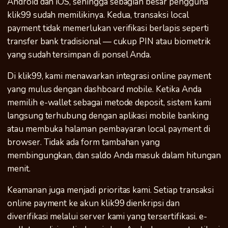
Android dan iOS, sehingga sebagian besar pengguna
klik99 sudah memilikinya. Kedua, transaksi local
payment tidak memerlukan verifikasi berlapis seperti
transfer bank tradisional — cukup PIN atau biometrik
yang sudah tersimpan di ponsel Anda.
Di klik99, kami menawarkan integrasi online payment
yang mulus dengan dashboard mobile. Ketika Anda
memilih e-wallet sebagai metode deposit, sistem kami
langsung terhubung dengan aplikasi mobile banking
atau membuka halaman pembayaran local payment di
browser. Tidak ada form tambahan yang
membingungkan, dan saldo Anda masuk dalam hitungan
menit.
Keamanan juga menjadi prioritas kami. Setiap transaksi
online payment ke akun klik99 dienkripsi dan
diverifikasi melalui server kami yang tersertifikasi. e-