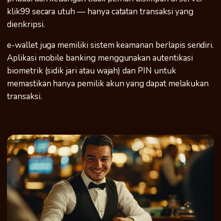
klik99 secara utuh — hanya catatan transaksi yang
dienkripsi.
e-wallet juga memiliki sistem keamanan berlapis sendiri.
Aplikasi mobile banking menggunakan autentikasi
biometrik (sidik jari atau wajah) dan PIN untuk
memastikan hanya pemilik akun yang dapat melakukan
transaksi.